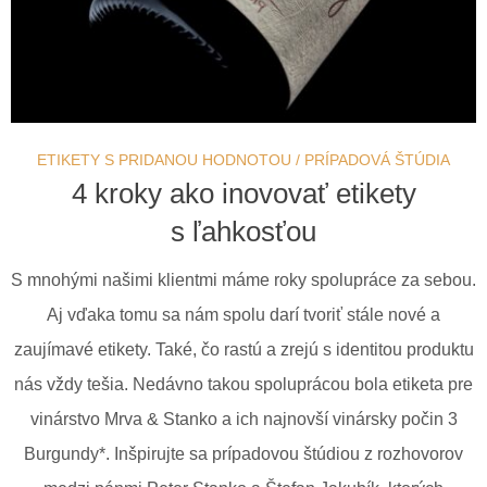
ETIKETY S PRIDANOU HODNOTOU
/
PRÍPADOVÁ ŠTÚDIA
4 kroky ako inovovať etikety
s ľahkosťou
S mnohými našimi klientmi máme roky spolupráce za sebou.
Aj vďaka tomu sa nám spolu darí tvoriť stále nové a
zaujímavé etikety. Také, čo rastú a zrejú s identitou produktu
nás vždy tešia. Nedávno takou spoluprácou bola etiketa pre
vinárstvo Mrva & Stanko a ich najnovší vinársky počin 3
Burgundy*. Inšpirujte sa prípadovou štúdiou z rozhovorov