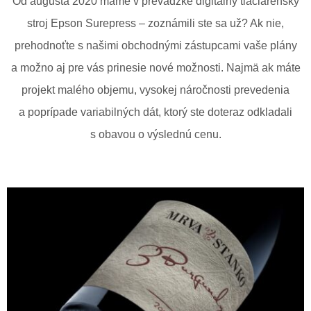
Od augusta 2020 máme v prevádzke digitálny tlačiarenský
stroj Epson Surepress – zoznámili ste sa už? Ak nie,
prehodnoťte s našimi obchodnými zástupcami vaše plány
a možno aj pre vás prinesie nové možnosti. Najmä ak máte
projekt malého objemu, vysokej náročnosti prevedenia
a poprípade variabilných dát, ktorý ste doteraz odkladali
s obavou o výslednú cenu.