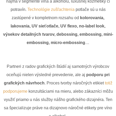
najmä v segmente vína a alkoholu, luxusnej kozmetiky či
potravín.
Technológie zušľachtenia
potlače sú u nás
zastúpené v kompletnom rozsahu od
kolorovania,
lakovania, UV sieťotlače, UV flexo, no-label look,
výsekov detailných tvarov, debossing, embossing, mini-
embossing, micro-embossing
…
Partneri z radov grafických štúdií aj samotných výrobcov
oceňujú nielen výsledné prevedenie, ale aj
podporu pri
grafických návrhoch
. Proces tvorby náročných etikiet
totiž
podporujeme
konzultáciami na mieru, alebo zákazníci môžu
využiť priamo u nás služby nášho grafického dizajnéra. Ten
sa špecializuje práve na dizajnovo náročné etikety pre víno