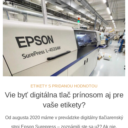
ETIKETY S PRIDANOU HODNOTOU
Vie byť digitálna tlač prínosom aj pre
vaše etikety?
Od augusta 2020 máme v prevádzke digitálny tlačiarenský
stroj Epson Surepress – zoznámili ste sa už? Ak nie,