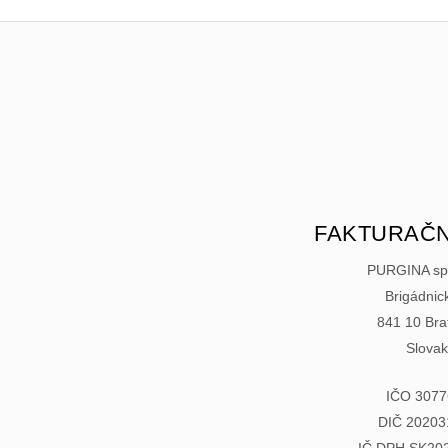
FAKTURAČN
PURGINA spol
Brigádnic
841 10 Bra
Slovak
IČO 3077
DIČ 20203