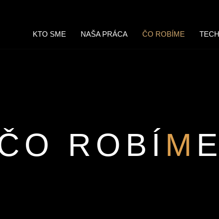
KTO SME
NAŠA PRÁCA
ČO ROBÍME
TECH
ČO ROBÍ
M