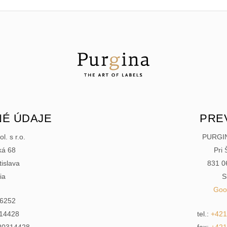
É ÚDAJE
PRE
. s r.o.
PURGINA
ká 68
Pri 
tislava
831 06
ia
S
Goo
6252
14428
tel.:
+421