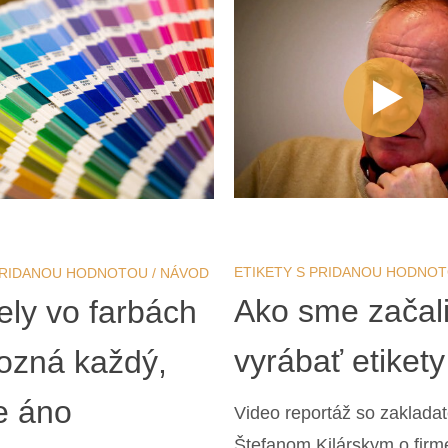
ETIKETY S PRIDANOU HODNO
 PRIDANOU HODNOTOU
/
NÁVOD
Ako sme začal
ely vo farbách
vyrábať etikety
ozná každý,
e áno
Video reportáž so zakladat
Štefanom Kilárskym o firm