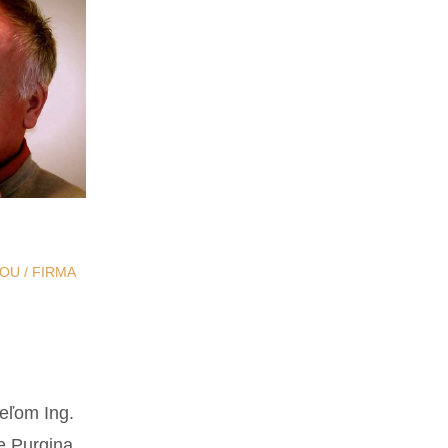
TOU
/
FIRMA
i
eľom Ing.
e Purgina