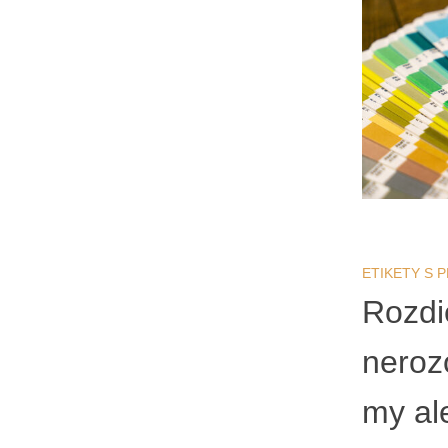
ETIKETY S
Rozdi
neroz
my al