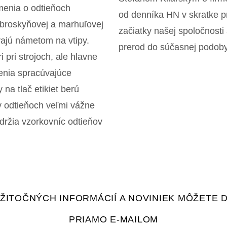
enia o odtieňoch
od denníka HN v skratke p
 broskyňovej a marhuľovej
začiatky našej spoločnosti 
ajú námetom na vtipy.
prerod do súčasnej podoby
ri pri strojoch, ale hlavne
enia spracúvajúce
na tlač etikiet berú
 v odtieňoch veľmi vážne
 držia vzorkovníc odtieňov
UŽITOČNÝCH INFORMÁCIÍ A NOVINIEK MÔŽETE 
PRIAMO E-MAILOM