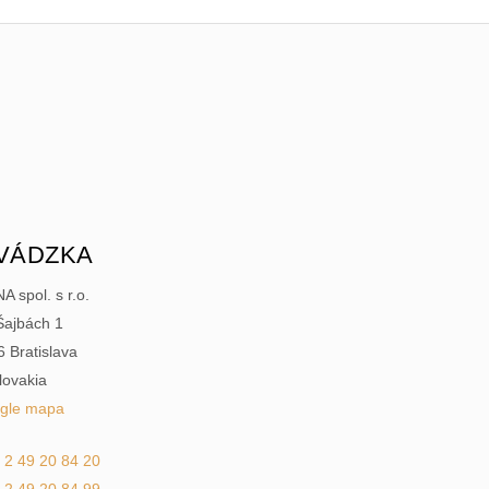
VÁDZKA
 spol. s r.o.
Šajbách 1
 Bratislava
lovakia
gle mapa
 2 49 20 84 20