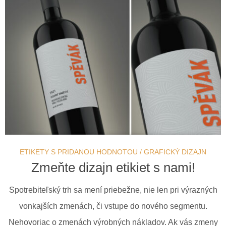
ETIKETY S PRIDANOU HODNOTOU
/
GRAFICKÝ DIZAJN
Zmeňte dizajn etikiet s nami!
Spotrebiteľský trh sa mení priebežne, nie len pri výrazných
vonkajších zmenách, či vstupe do nového segmentu.
Nehovoriac o zmenách výrobných nákladov. Ak vás zmeny