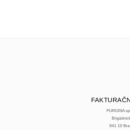
FAKTURAČN
PURGINA spol
Brigádnic
841 10 Bra