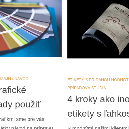
IZAJN
/
NÁVOD
ETIKETY S PRIDANOU HODNO
rafické
PRÍPADOVÁ ŠTÚDIA
4 kroky ako in
ady použiť
etikety s ľahko
rafikmi sme pre vás
krátky návod na prípravu
S mnohými našimi klient