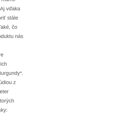
 Aj vďaka
iť stále
Také, čo
roduktu nás
re
ich
Burgundy*.
údiou z
eter
torých
sky: