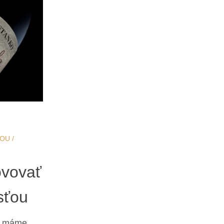
TOU
/
ovovať
sťou
mi máme