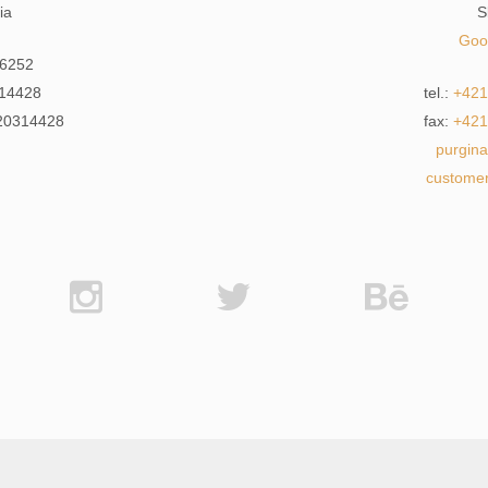
ia
S
Goo
6252
14428
tel.:
+421
20314428
fax:
+421
purgin
custome