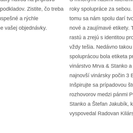
podkladov. Zistite, čo treba
roky spolupráce za sebou.
úspešné a rýchle
tomu sa nám spolu darí tvor
e vašej objednávky.
nové a zaujímavé etikety. 
rastú a zrejú s identitou p
vždy tešia. Nedávno takou
spoluprácou bola etiketa p
vinárstvo Mrva & Stanko a 
najnovší vinársky počin 3 
Inšpirujte sa prípadovou št
rozhovorov medzi pánmi P
Stanko a Štefan Jakubík, k
vyspovedal Radovan Kilár