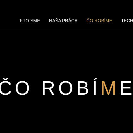
KTO SME
NAŠA PRÁCA
ČO ROBÍME
TECH
ČO ROBÍ
M