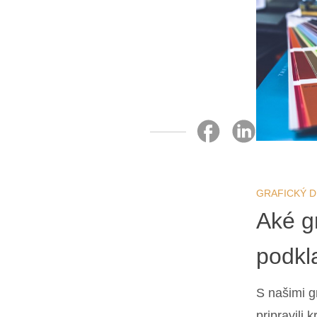
GRAFICKÝ D
Aké g
podkl
S našimi g
pripravili 