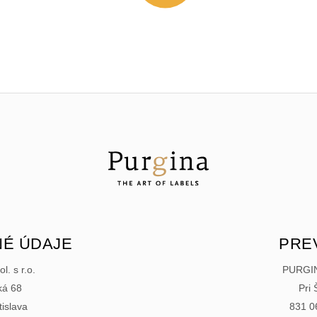
É ÚDAJE
PRE
. s r.o.
PURGINA
ká 68
Pri 
tislava
831 06