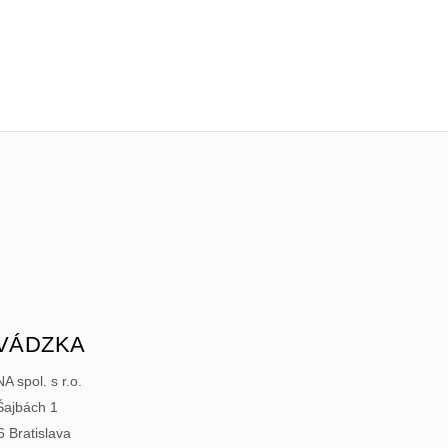
VÁDZKA
 spol. s r.o.
Šajbách 1
 Bratislava