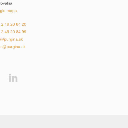
lovakia
gle mapa
 2 49 20 84 20
 2 49 20 84 99
a@purgina.sk
rs@purgina.sk