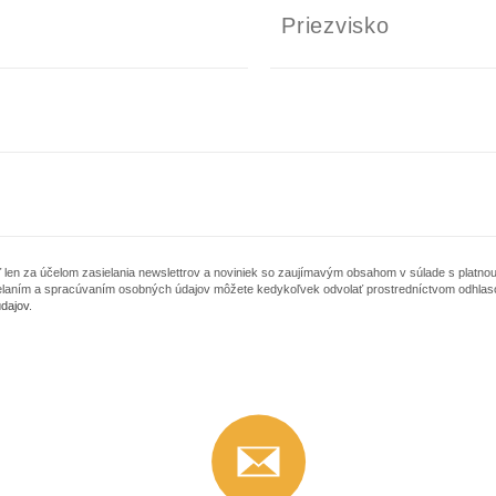
en za účelom zasielania newslettrov a noviniek so zaujímavým obsahom v súlade s platnou
ielaním a spracúvaním osobných údajov môžete kedykoľvek odvolať prostredníctvom odhlas
dajov
.